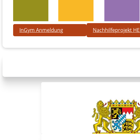
InGym Anmeldung
Nachhilfeprojekt H