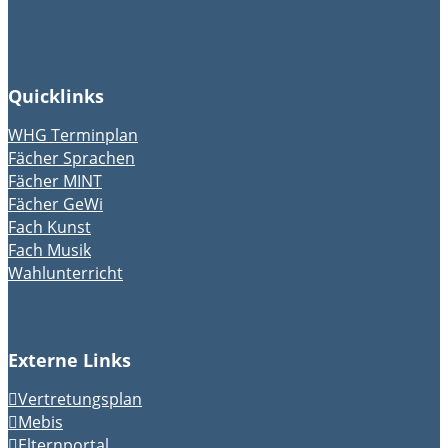
Quicklinks
WHG Terminplan
Fächer Sprachen
Fächer MINT
Fächer GeWi
Fach Kunst
Fach Musik
Wahlunterricht
Externe Links
Vertretungsplan
Mebis
Elternportal