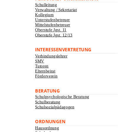
Schulleitung
Verwaltung / Sekretariat
Kollegium
Unterstufenbetreuer
Mittelstufenbetreuer
Oberstufe Jgst. 11
Oberstufe Jgst. 12/13
INTERESSENVERTRETUNG
Verbindungslehrer
SMV
Tutoren
Elternbeirat
Förderverein
BERATUNG
Schulpsychologische Beratung
Schulberatung
Schulsozialpädagogen
ORDNUNGEN
Hausordnung