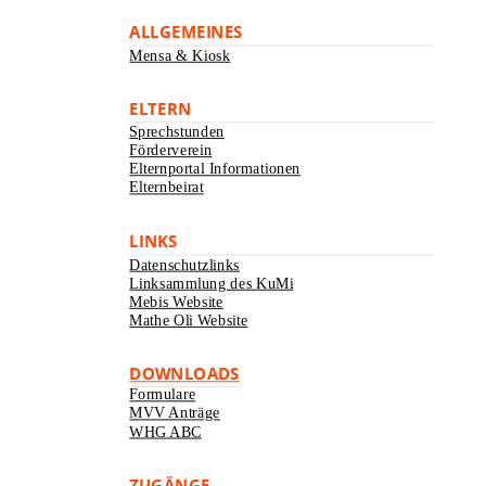
ALLGEMEINES
Mensa & Kiosk
ELTERN
Sprechstunden
Förderverein
Elternportal Informationen
Elternbeirat
LINKS
Datenschutzlinks
Linksammlung des KuMi
Mebis Website
Mathe Oli Website
DOWNLOADS
Formulare
MVV Anträge
WHG ABC
ZUGÄNGE