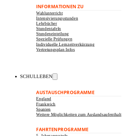
INFORMATIONEN ZU
Wahlunterricht
Intensivierungsstunden
Lehrbücher
Stundentafeln
Stundeneinteilung
Spezielle Prüfungen
Individuelle Lernzeitverkürzung
Vertretungsplan Infos
SCHULLEBEN
AUSTAUSCHPROGRAMME
England
Frankreich
Spanien
Weitere Möglichkeiten zum Auslandsaufenthalt
FAHRTENPROGRAMME
5. Jahrgangsstufe