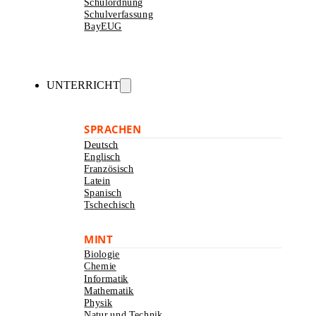
Schulordnung
Schulverfassung
BayEUG
UNTERRICHT
SPRACHEN
Deutsch
Englisch
Französisch
Latein
Spanisch
Tschechisch
MINT
Biologie
Chemie
Informatik
Mathematik
Physik
Natur und Technik