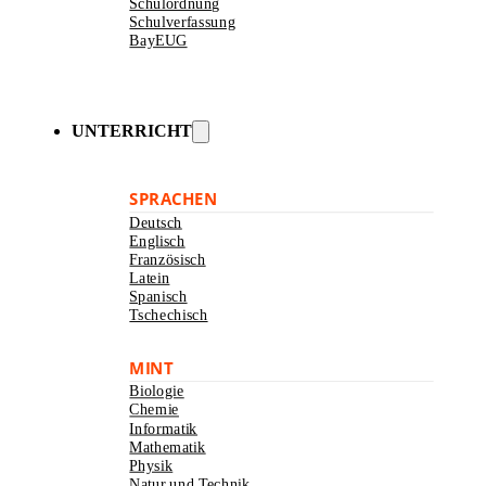
Schulordnung
Schulverfassung
BayEUG
UNTERRICHT
SPRACHEN
Deutsch
Englisch
Französisch
Latein
Spanisch
Tschechisch
MINT
Biologie
Chemie
Informatik
Mathematik
Physik
Natur und Technik