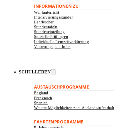
INFORMATIONEN ZU
Wahlunterricht
Intensivierungsstunden
Lehrbücher
Stundentafeln
Stundeneinteilung
Spezielle Prüfungen
Individuelle Lernzeitverkürzung
Vertretungsplan Infos
SCHULLEBEN
AUSTAUSCHPROGRAMME
England
Frankreich
Spanien
Weitere Möglichkeiten zum Auslandsaufenthalt
FAHRTENPROGRAMME
5. Jahrgangsstufe