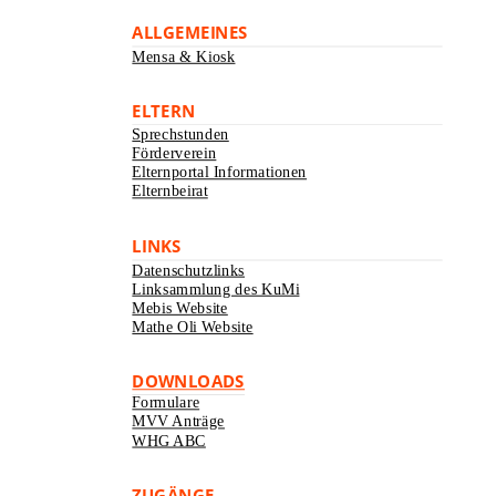
ALLGEMEINES
Mensa & Kiosk
ELTERN
Sprechstunden
Förderverein
Elternportal Informationen
Elternbeirat
LINKS
Datenschutzlinks
Linksammlung des KuMi
Mebis Website
Mathe Oli Website
DOWNLOADS
Formulare
MVV Anträge
WHG ABC
ZUGÄNGE