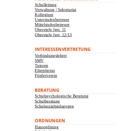
Schulleitung
Verwaltung / Sekretariat
Kollegium
Unterstufenbetreuer
Mittelstufenbetreuer
Oberstufe Jgst. 11
Oberstufe Jgst. 12/13
INTERESSENVERTRETUNG
Verbindungslehrer
SMV
Tutoren
Elternbeirat
Förderverein
BERATUNG
Schulpsychologische Beratung
Schulberatung
Schulsozialpädagogen
ORDNUNGEN
Hausordnung