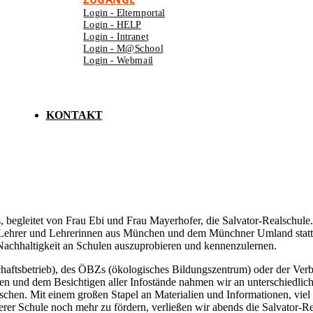
Login - Elternportal
Login - HELP
Login - Intranet
Login - M@School
Login - Webmail
KONTAKT
leitet von Frau Ebi und Frau Mayerhofer, die Salvator-Realschule. D
Lehrer und Lehrerinnen aus München und dem Münchner Umland statt. 
 Nachhaltigkeit an Schulen auszuprobieren und kennenzulernen.
haftsbetrieb), des ÖBZs (ökologisches Bildungszentrum) oder der Ver
en und dem Besichtigen aller Infostände nahmen wir an unterschiedlic
hen. Mit einem großen Stapel an Materialien und Informationen, viel 
rer Schule noch mehr zu fördern, verließen wir abends die Salvator-Re